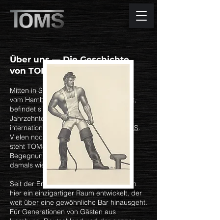
Über uns — Die Geschichte
von TOMS Hamburg
Mitten in St. Georg, nur wenige Schritte
vom Hamburger Hauptbahnhof entfernt,
befindet sich ein Ort, der seit über fünf
Jahrzehnten fester Bestandteil der
internationalen queeren Szene ist:
TOMS
.
Vielen noch als „Tom’s Saloon“ bekannt,
steht TOMS heute für Tradition, Freiheit,
Begegnung und gelebte Subkultur —
damals wie heute.
Seit der Eröffnung im Jahr 1974 hat sich
hier ein einzigartiger Raum entwickelt, der
weit über eine gewöhnliche Bar hinausgeht.
Für Generationen von Gästen aus