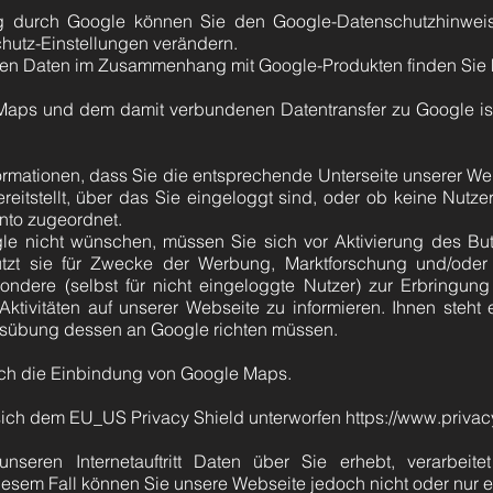
ng durch Google können Sie den Google-Datenschutzhinwei
hutz-Einstellungen verändern.
nen Daten im Zusammenhang mit Google-Produkten finden Sie h
ps und dem damit verbundenen Datentransfer zu Google ist Ihr
rmationen, dass Sie die entsprechende Unterseite unserer Web
itstellt, über das Sie eingeloggt sind, oder ob keine Nutze
onto zugeordnet.
gle nicht wünschen, müssen Sie sich vor Aktivierung des Bu
utzt sie für Zwecke der Werbung, Marktforschung und/oder 
sondere (selbst für nicht eingeloggte Nutzer) zur Erbringu
ktivitäten auf unserer Webseite zu informieren. Ihnen steht
 Ausübung dessen an Google richten müssen.
ch die Einbindung von Google Maps.
 sich dem EU_US Privacy Shield unterworfen
https://www.priva
eren Internetauftritt Daten über Sie erhebt, verarbeite
diesem Fall können Sie unsere Webseite jedoch nicht oder nur 