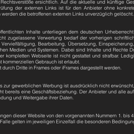
chtsverstöße ersichtlich. Auf die aktuelle und künftige Gest
üfung der externen Links ist für den Anbieter ohne konkret
werden die betroffenen externen Links unverzüglich gelöscht.
ffentlichten Inhalte unterliegen dem deutschen Urheberrecht
cht zugelassene Verwertung bedarf der vorherigen schriftl
ür Vervielfältigung, Bearbeitung, Übersetzung, Einspeicheru
chen Medien und Systemen. Dabei sind Inhalte und Rechte Dri
r kompletten Webseite ist nicht gestattet und strafbar. Ledi
t kommerziellen Gebrauch ist erlaubt.
t durch Dritte in Frames oder iFrames dargestellt werden.
zur gewerblichen Werbung ist ausdrücklich nicht erwünscht, 
steht bereits eine Geschäftsbeziehung. Der Anbieter und alle 
ndung und Weitergabe ihrer Daten.
ungen dieser Website von den vorgenannten Nummern 1. bis 4
 Falle gelten im jeweiligen Einzelfall die besonderen Bedingun