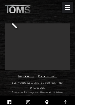
Impressum
Datenschutz
EVERYBODY WELCOME | BE YOURSELF | NO
DRESSCODE
Eintritt nur für Jungs und Männer ab 18 Jahren
© 2026 Toms