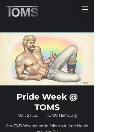
Pride Week @
TOMS
Mo., 27. Juli
  |  
TOMS Hamburg
Am CSD-Wochenende feiern wir jede Nacht