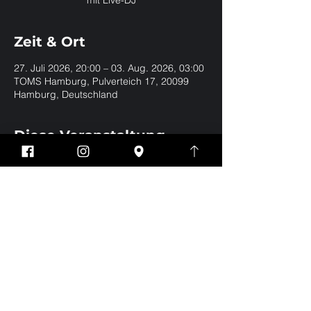
mit Live-DJ
Zeit & Ort
27. Juli 2026, 20:00 – 03. Aug. 2026, 03:00
TOMS Hamburg, Pulverteich 17, 20099
Hamburg, Deutschland
Diese Veranstaltung
teilen
Impressum
Datenschutz
EVERYBODY WELCOME | BE YOURSELF | NO
DRESSCODE
Eintritt nur für Jungs und Männer ab 18 Jahren