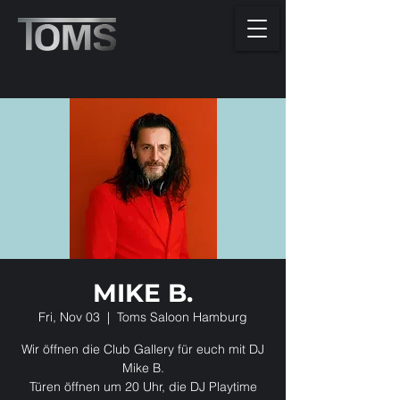
MIKE B.
Fri, Nov 03
  |  
Toms Saloon Hamburg
Wir öffnen die Club Gallery für euch mit DJ
Mike B.
Türen öffnen um 20 Uhr, die DJ Playtime