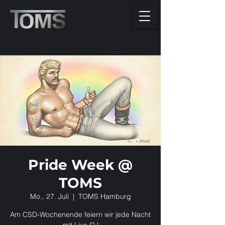
Pride Week @
TOMS
Mo., 27. Juli
  |  
TOMS Hamburg
Am CSD-Wochenende feiern wir jede Nacht