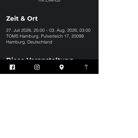
mit Live-DJ
Zeit & Ort
27. Juli 2026, 20:00 – 03. Aug. 2026, 03:00
TOMS Hamburg, Pulverteich 17, 20099
Hamburg, Deutschland
Diese Veranstaltung
teilen
Impressum
Datenschutz
EVERYBODY WELCOME | BE YOURSELF | NO
DRESSCODE
Eintritt nur für Jungs und Männer ab 18 Jahren