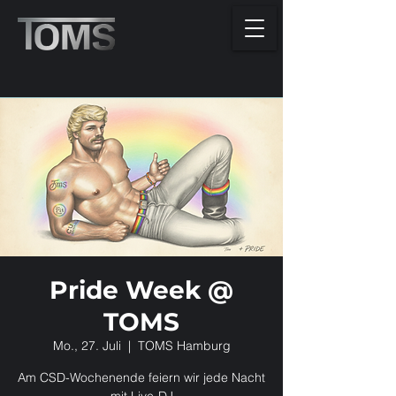
Pride Week @
TOMS
Mo., 27. Juli
  |  
TOMS Hamburg
Am CSD-Wochenende feiern wir jede Nacht