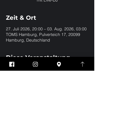
mit Live-DJ
Zeit & Ort
27. Juli 2026, 20:00 – 03. Aug. 2026, 03:00
TOMS Hamburg, Pulverteich 17, 20099
Hamburg, Deutschland
Diese Veranstaltung
teilen
Impressum
Datenschutz
EVERYBODY WELCOME | BE YOURSELF | NO
DRESSCODE
Eintritt nur für Jungs und Männer ab 18 Jahren