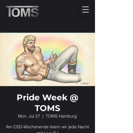
Pride Week @
TOMS
Mon, Jul 27
  |  
TOMS Hamburg
Am CSD-Wochenende feiern wir jede Nacht