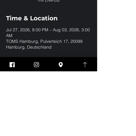
mit Live-DJ
Time & Location
Jul 27, 2026, 8:00 PM – Aug 03, 2026, 3:00
AM
TOMS Hamburg, Pulverteich 17, 20099
Hamburg, Deutschland
Share this event
Impressum
Datenschutz
EVERYBODY WELCOME | BE YOURSELF | NO
DRESSCODE
Eintritt nur für Jungs und Männer ab 18 Jahren