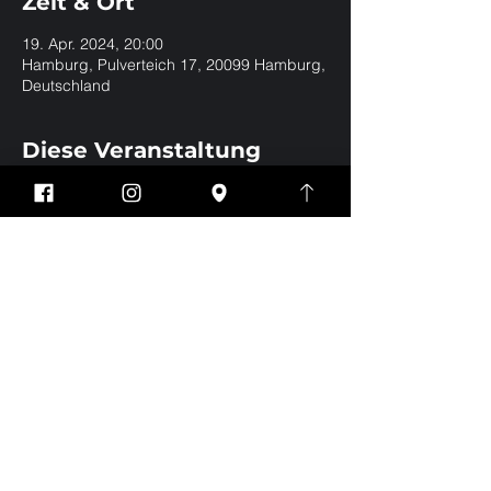
Zeit & Ort
19. Apr. 2024, 20:00
Hamburg, Pulverteich 17, 20099 Hamburg,
Deutschland
Diese Veranstaltung
teilen
Impressum
Datenschutz
EVERYBODY WELCOME | BE YOURSELF | NO
DRESSCODE
Eintritt nur für Jungs und Männer ab 18 Jahren
© 2026 Toms