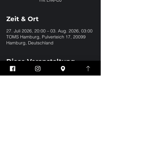
mit Live-DJ
Zeit & Ort
27. Juli 2026, 20:00 – 03. Aug. 2026, 03:00
TOMS Hamburg, Pulverteich 17, 20099
Hamburg, Deutschland
Diese Veranstaltung
teilen
Impressum
Datenschutz
EVERYBODY WELCOME | BE YOURSELF | NO
DRESSCODE
Eintritt nur für Jungs und Männer ab 18 Jahren