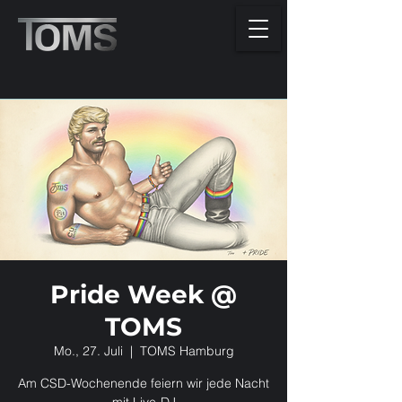
Pride Week @
TOMS
Mo., 27. Juli
  |  
TOMS Hamburg
Am CSD-Wochenende feiern wir jede Nacht