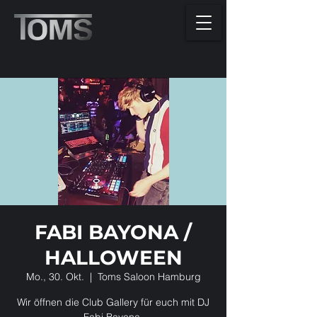
FABI BAYONA /
HALLOWEEN
Mo., 30. Okt.
  |  
Toms Saloon Hamburg
Wir öffnen die Club Gallery für euch mit DJ