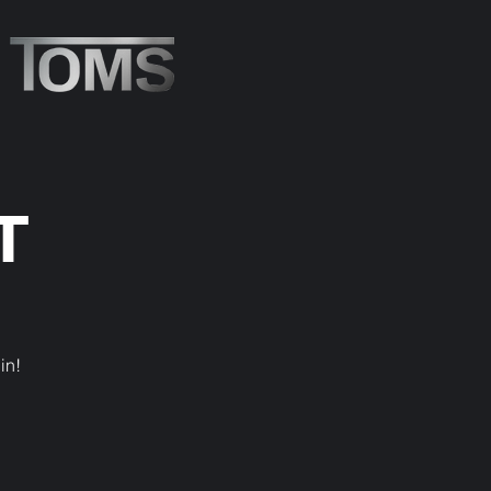
T
in!