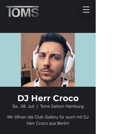
DJ Herr Croco
Sa., 08. Juli
  |  
Toms Saloon Hamburg
Wir öffnen die Club Gallery für euch mit DJ
Herr Croco aus Berlin!