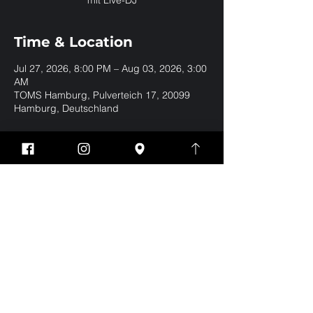
mit Live-DJ
Time & Location
Jul 27, 2026, 8:00 PM – Aug 03, 2026, 3:00
AM
TOMS Hamburg, Pulverteich 17, 20099
Hamburg, Deutschland
Share this event
Impressum
Datenschutz
EVERYBODY WELCOME | BE YOURSELF | NO
DRESSCODE
Eintritt nur für Jungs und Männer ab 18 Jahren