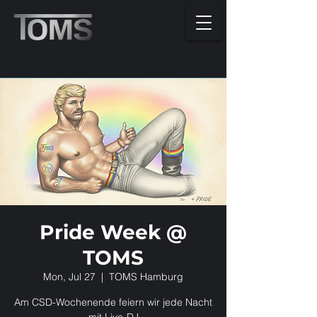
Pride Week @
TOMS
Mon, Jul 27
  |  
TOMS Hamburg
Am CSD-Wochenende feiern wir jede Nacht