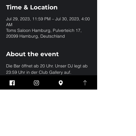
Time & Location
Jul 29, 2023, 11:59 PM – Jul 30, 2023, 4:00
AM
Toms Saloon Hamburg, Pulverteich 17,
20099 Hamburg, Deutschland
About the event
Die Bar öffnet ab 20 Uhr. Unser DJ legt ab 
23:59 Uhr in der Club Gallery auf.
Share this event
Impressum
Datenschutz