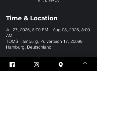
mit Live-DJ
Time & Location
Jul 27, 2026, 8:00 PM – Aug 03, 2026, 3:00
AM
TOMS Hamburg, Pulverteich 17, 20099
Hamburg, Deutschland
Share this event
Impressum
Datenschutz
EVERYBODY WELCOME | BE YOURSELF | NO
DRESSCODE
Eintritt nur für Jungs und Männer ab 18 Jahren