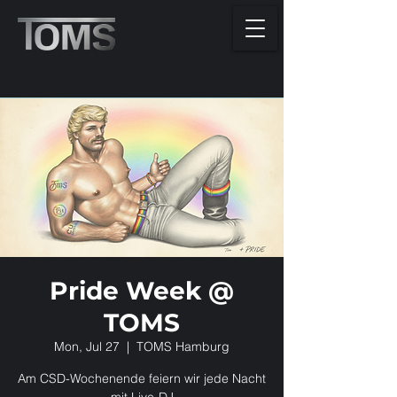
Pride Week @
TOMS
Mon, Jul 27
  |  
TOMS Hamburg
Am CSD-Wochenende feiern wir jede Nacht