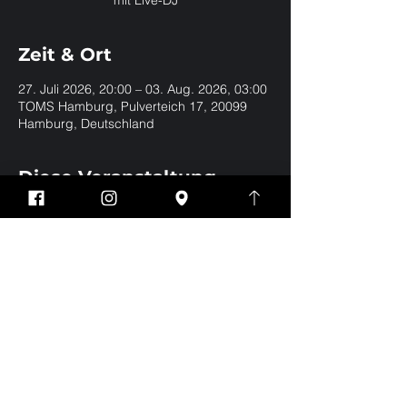
mit Live-DJ
Zeit & Ort
27. Juli 2026, 20:00 – 03. Aug. 2026, 03:00
TOMS Hamburg, Pulverteich 17, 20099
Hamburg, Deutschland
Diese Veranstaltung
teilen
Impressum
Datenschutz
EVERYBODY WELCOME | BE YOURSELF | NO
DRESSCODE
Eintritt nur für Jungs und Männer ab 18 Jahren