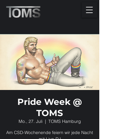
Pride Week @
TOMS
Mo., 27. Juli
  |  
TOMS Hamburg
Am CSD-Wochenende feiern wir jede Nacht