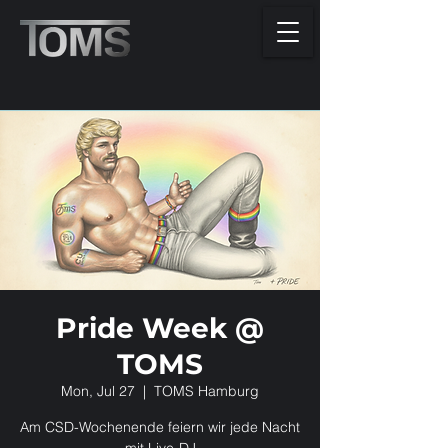
Pride Week @
TOMS
Mon, Jul 27
  |  
TOMS Hamburg
Am CSD-Wochenende feiern wir jede Nacht