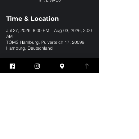
mit Live-DJ
Time & Location
Jul 27, 2026, 8:00 PM – Aug 03, 2026, 3:00
AM
TOMS Hamburg, Pulverteich 17, 20099
Hamburg, Deutschland
Share this event
Impressum
Datenschutz
EVERYBODY WELCOME | BE YOURSELF | NO
DRESSCODE
Eintritt nur für Jungs und Männer ab 18 Jahren