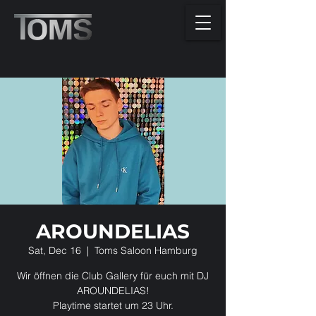
AROUNDELIAS
Sat, Dec 16
  |  
Toms Saloon Hamburg
Wir öffnen die Club Gallery für euch mit DJ
AROUNDELIAS!
Playtime startet um 23 Uhr.