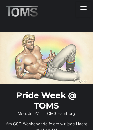
Pride Week @
TOMS
Mon, Jul 27
  |  
TOMS Hamburg
Am CSD-Wochenende feiern wir jede Nacht