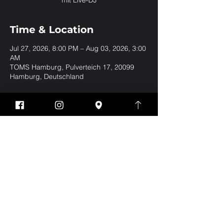
mit Live-DJ
Time & Location
Jul 27, 2026, 8:00 PM – Aug 03, 2026, 3:00
AM
TOMS Hamburg, Pulverteich 17, 20099
Hamburg, Deutschland
Share this event
Impressum
Datenschutz
EVERYBODY WELCOME | BE YOURSELF | NO
DRESSCODE
Eintritt nur für Jungs und Männer ab 18 Jahren