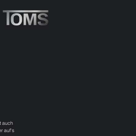
t auch
r auf's