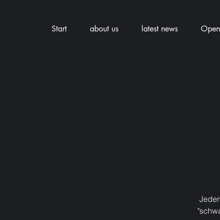
Start
about us
latest news
Openi
Jeden
"schwa