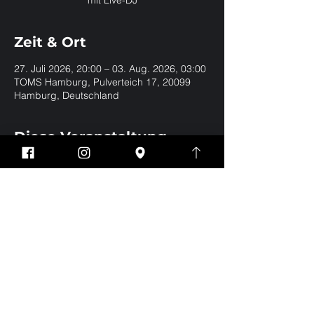
mit Live-DJ
Zeit & Ort
27. Juli 2026, 20:00 – 03. Aug. 2026, 03:00
TOMS Hamburg, Pulverteich 17, 20099
Hamburg, Deutschland
Diese Veranstaltung
teilen
Impressum
Datenschutz
EVERYBODY WELCOME | BE YOURSELF | NO
DRESSCODE
Eintritt nur für Jungs und Männer ab 18 Jahren