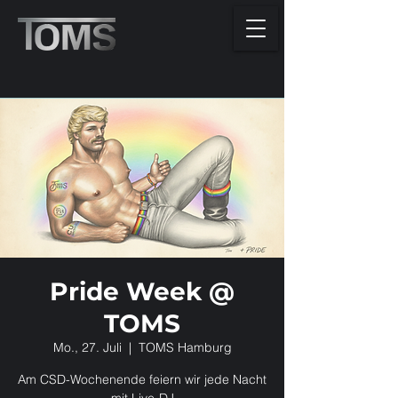
Pride Week @
TOMS
Mo., 27. Juli
  |  
TOMS Hamburg
Am CSD-Wochenende feiern wir jede Nacht